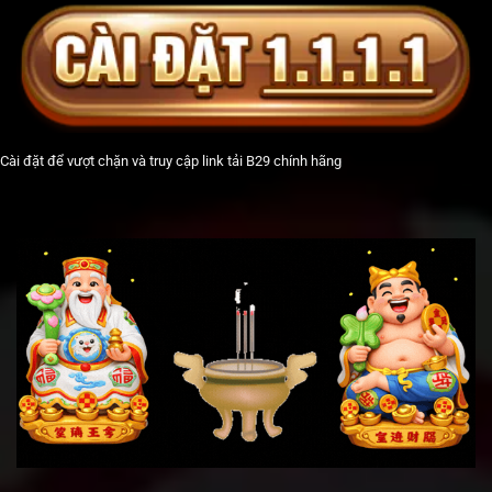
Cài đặt để vượt chặn và truy cập link tải B29 chính hãng