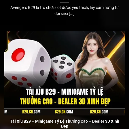
Avengers B29 là trò chơi slot được yêu thích, lấy cảm hứng từ
đội siêu [...]
Tài Xỉu B29 – Minigame Tỷ Lệ Thưởng Cao – Dealer 3D Xinh
Đẹp