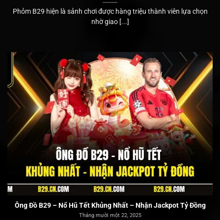
Phỏm B29 hiện là sảnh chơi được hàng triệu thành viên lựa chọn
nhờ giao [...]
Ông Đồ B29 – Nổ Hũ Tết Khủng Nhất – Nhận Jackpot Tỷ Đồng
Tháng mười một 22, 2025