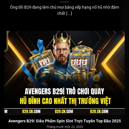
Ông Đồ B29 đang làm chủ mọi bảng xếp hạng nổ hũ nhờ đậm
chất [...]
Avengers B29| Siêu Phẩm Spin Slot Trực Tuyến Top Đầu 2025
Tháng mười một 22, 2025