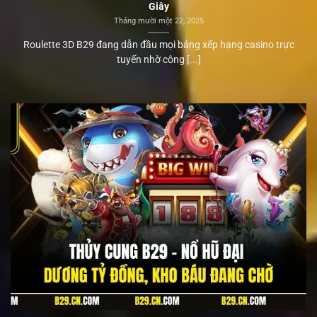
Giây
Tháng mười một 22, 2025
Roulette 3D B29 đang dẫn đầu mọi bảng xếp hạng casino trực
tuyến nhờ công [...]