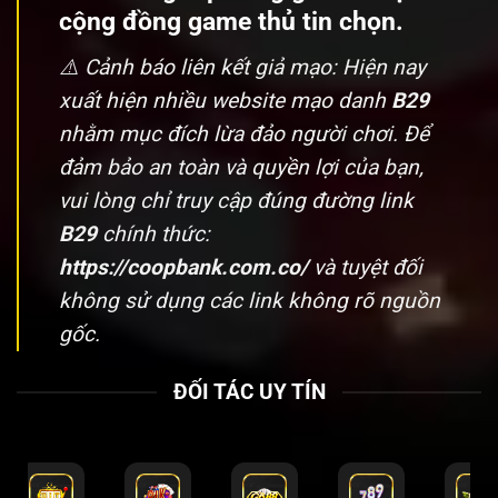
cộng đồng game thủ tin chọn.
⚠️ Cảnh báo liên kết giả mạo: Hiện nay
xuất hiện nhiều website mạo danh
B29
nhằm mục đích lừa đảo người chơi. Để
đảm bảo an toàn và quyền lợi của bạn,
vui lòng chỉ truy cập đúng đường link
B29
chính thức:
https://coopbank.com.co/
và tuyệt đối
không sử dụng các link không rõ nguồn
gốc.
ĐỐI TÁC UY TÍN