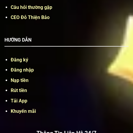
Câu hỏi thường gặp
CEO Đỗ Thiện Bảo
HƯỚNG DẪN
Đăng ký
Đăng nhập
Nạp tiền
Rút tiền
Tải App
Khuyến mãi