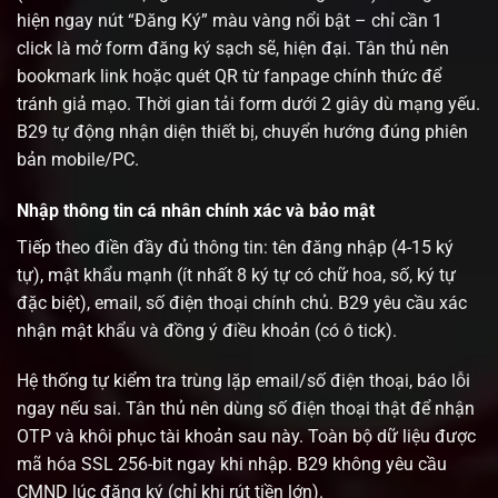
hiện ngay nút “Đăng Ký” màu vàng nổi bật – chỉ cần 1
click là mở form đăng ký sạch sẽ, hiện đại. Tân thủ nên
bookmark link hoặc quét QR từ fanpage chính thức để
tránh giả mạo. Thời gian tải form dưới 2 giây dù mạng yếu.
B29 tự động nhận diện thiết bị, chuyển hướng đúng phiên
bản mobile/PC.
Nhập thông tin cá nhân chính xác và bảo mật
Tiếp theo điền đầy đủ thông tin: tên đăng nhập (4-15 ký
tự), mật khẩu mạnh (ít nhất 8 ký tự có chữ hoa, số, ký tự
đặc biệt), email, số điện thoại chính chủ. B29 yêu cầu xác
nhận mật khẩu và đồng ý điều khoản (có ô tick).
Hệ thống tự kiểm tra trùng lặp email/số điện thoại, báo lỗi
ngay nếu sai. Tân thủ nên dùng số điện thoại thật để nhận
OTP và khôi phục tài khoản sau này. Toàn bộ dữ liệu được
mã hóa SSL 256-bit ngay khi nhập. B29 không yêu cầu
CMND lúc đăng ký (chỉ khi rút tiền lớn).