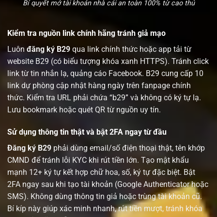
Bí quyết mở tài khoản nhà cái an toàn 100% từ cao thủ
Kiểm tra nguồn link chính hãng tránh giả mạo
Luôn
đăng ký B29
qua link chính thức hoặc app tải từ
website B29 (có biểu tượng khóa xanh HTTPS). Tránh click
link từ tin nhắn lạ, quảng cáo Facebook. B29 cung cấp 10
link dự phòng cập nhật hàng ngày trên fanpage chính
thức. Kiểm tra URL phải chứa “b29” và không có ký tự lạ.
Lưu bookmark hoặc quét QR từ nguồn uy tín.
Sử dụng thông tin thật và bật 2FA ngay từ đầu
Đăng ký B29
phải dùng email/số điện thoại thật, tên khớp
CMND để tránh lỗi KYC khi rút tiền lớn. Tạo mật khẩu
mạnh 12+ ký tự kết hợp chữ hoa, số, ký tự đặc biệt. Bật
2FA ngay sau khi tạo tài khoản (Google Authenticator hoặc
SMS). Không dùng thông tin giả hoặc trùng tài khoản cũ.
Bí kíp này giúp xác minh nhanh, rút tiền mượt, tránh khóa