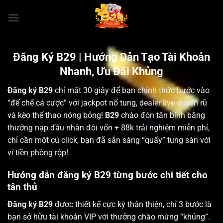
Bỏ
qua
nội
dung
Đăng Ký B29 | Hướng Dẫn Tạo Tài Khoản
Nhanh, Ưu Đãi Khủng
Đăng ký B29
chỉ mất 30 giây để bạn chính thức bước vào
“đế chế cá cược” với jackpot nổ tung, dealer live quyến rũ
và kèo thể thao nóng bỏng!
B29
chào đón tân binh bằng
thưởng nạp đầu nhân đôi vốn + 88k trải nghiệm miễn phí,
chỉ cần một cú click, bạn đã sẵn sàng “quẩy” tung sàn với
ví tiền phồng rộp!
Hướng dẫn đăng ký B29 từng bước chi tiết cho
tân thủ
Đăng ký B29
được thiết kế cực kỳ thân thiện, chỉ 3 bước là
bạn sở hữu tài khoản VIP với thưởng chào mừng “khủng”.