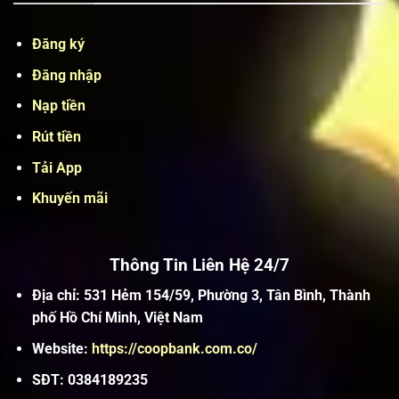
Đăng ký
Đăng nhập
Nạp tiền
Rút tiền
Tải App
Khuyến mãi
Thông Tin Liên Hệ 24/7
Địa chỉ: 531 Hẻm 154/59, Phường 3, Tân Bình, Thành
phố Hồ Chí Minh, Việt Nam
Website:
https://coopbank.com.co/
SĐT: 0384189235