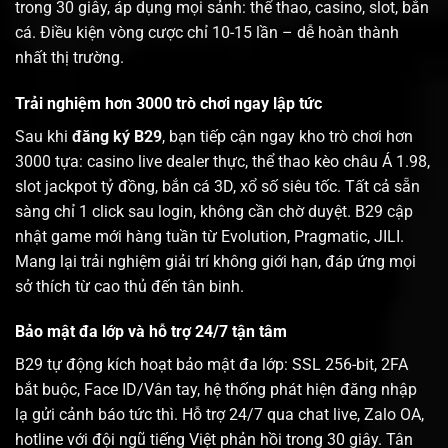
trong 30 giây, áp dụng mọi sảnh: thể thao, casino, slot, bắn
cá. Điều kiện vòng cược chỉ 10-15 lần – dễ hoàn thành
nhất thị trường.
Trải nghiệm hơn 3000 trò chơi ngay lập tức
Sau khi
đăng ký B29
, bạn tiếp cận ngay kho trò chơi hơn
3000 tựa: casino live dealer thực, thể thao kèo châu Á 1.98,
slot jackpot tỷ đồng, bắn cá 3D, xổ số siêu tốc. Tất cả sẵn
sàng chỉ 1 click sau login, không cần chờ duyệt. B29 cập
nhật game mới hàng tuần từ Evolution, Pragmatic, JILI.
Mang lại trải nghiệm giải trí không giới hạn, đáp ứng mọi
sở thích từ cao thủ đến tân binh.
Bảo mật đa lớp và hỗ trợ 24/7 tận tâm
B29 tự động kích hoạt bảo mật đa lớp: SSL 256-bit, 2FA
bắt buộc, Face ID/Vân tay, hệ thống phát hiện đăng nhập
lạ gửi cảnh báo tức thì. Hỗ trợ 24/7 qua chat live, Zalo OA,
hotline với đội ngũ tiếng Việt phản hồi trong 30 giây. Tân