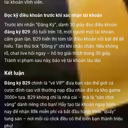
tài khoản vĩnh viễn.
Đọc kỹ điều khoản trước khi xác nhận tài khoản
Trước khi nhấn “Đăng Ký”, dành 30 giây đọc điều khoản
đăng ký B29
: độ tuổi trên 18, một người một tài khoản,
cấm gian lận. B29 hiển thị tóm tắt điều khoản nổi bật để dễ
hiểu. Tân thủ tick “Đồng ý” chỉ khi chắc chắn. Nếu không
rõ, chat live hỏi ngay – hỗ trợ giải thích trong 30 giây.
Tránh vi phạm sau này, bảo vệ tài khoản lâu dài.
Kết luận
Đăng ký B29
chính là “vé VIP” đưa bạn vào thế giới cá
cược đỉnh cao với thưởng nạp đầu nhân đôi và kho game
3000+ tựa. B29 không chỉ là nhà cái – mà là “sân chơi
vàng” dành riêng cho bạn! Hãy tạo tài khoản ngay hôm
nay để nhận 88k miễn phí và bắt đầu hành trình “quẩy”
tung sàn – nơi mỗi cú click đều có thể biến bạn thành triệu
phú!