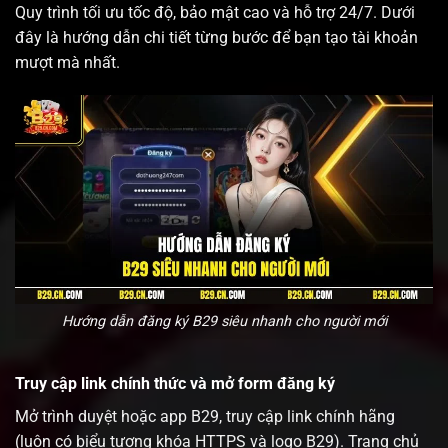
Quy trình tối ưu tốc độ, bảo mật cao và hỗ trợ 24/7. Dưới
đây là hướng dẫn chi tiết từng bước để bạn tạo tài khoản
mượt mà nhất.
Hướng dẫn đăng ký B29 siêu nhanh cho người mới
Truy cập link chính thức và mở form đăng ký
Mở trình duyệt hoặc app B29, truy cập link chính hãng
(luôn có biểu tượng khóa HTTPS và logo B29). Trang chủ