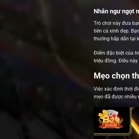
Nhân ngư ngọt 
Trò chơi này đưa bạ
tiên cá xinh đẹp. B
thưởng hấp dẫn tại 
Điểm đặc biệt của trò
triệu đồng. Điều này
Mẹo chọn th
Việc xác định thời đ
mẹo đã được nhiều 