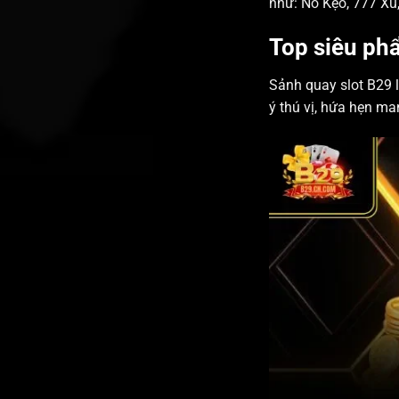
như: Nổ Kẹo, 777 Xu
Top siêu ph
Sảnh quay slot B29 l
ý thú vị, hứa hẹn ma