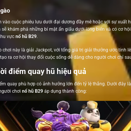
ngào
n vào cuộc phiêu lưu dưới đại dương đầy mê hoặc với sự xuất 
ạn sẽ khám phá những bí mật ẩn giấu dưới lòng biển và có cơ h
khu vực
nổ hũ B29
.
 chơi này là giải Jackpot, với tổng giá trị giải thưởng ước tính 
 tạo ra cơ hội thay đổi cuộc sống dễ dàng cho người chơi chỉ sa
ời điểm quay hũ hiệu quả
iểm quay phù hợp có ảnh hưởng lớn đến tỷ lệ thắng. Dưới đây là
người chơi
nổ hũ B29
áp dụng thành công: