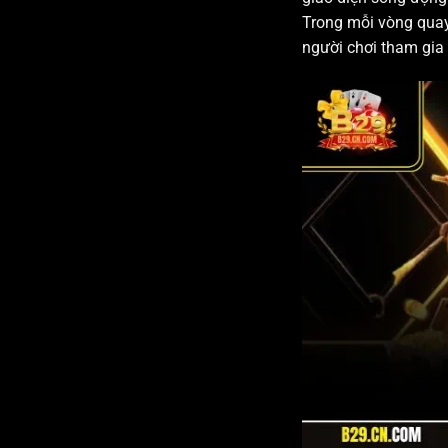
Trong mỗi vòng quay,
người chơi tham gia 