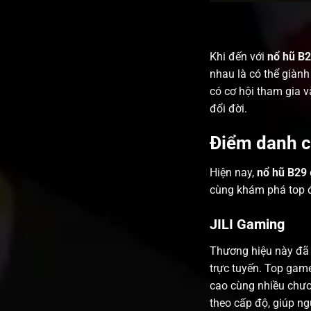
Khi đến với
nổ hũ B
nhau là có thể giành
có cơ hội tham gia v
đổi đời.
Điểm danh c
Hiện nay,
nổ hũ B29
cùng khám phá top đ
JILI Gaming
Thương hiệu này đã 
trực tuyến. Top game
cao cùng nhiều chươn
theo cấp độ, giúp n