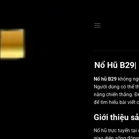
Bỏ
qua
nội
dung
Nổ Hũ B29|
Nổ hũ B29
không ngừn
Người dùng có thể t
năng chiến thắng. Để
để tìm hiểu bài viết
Giới thiệu s
Nổ hũ trực tuyến tại
giao diện sống động 