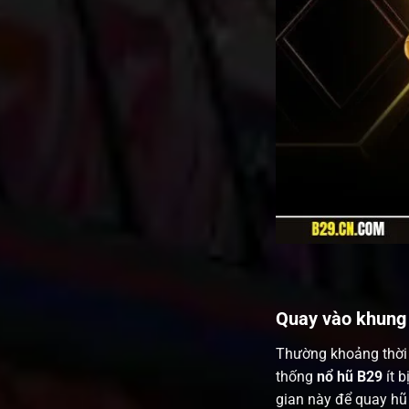
Quay vào khung 
Thường khoảng thời g
thống
nổ hũ B29
ít b
gian này để quay hũ