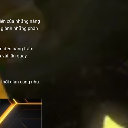
hiện của những nàng
ội giành những phần
lên đến hàng trăm
u vài lần quay.
 thời gian cũng như