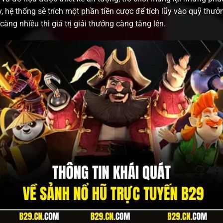
 hệ thống sẽ trích một phần tiền cược để tích lũy vào quỹ thư
càng nhiều thì giá trị giải thưởng càng tăng lên.