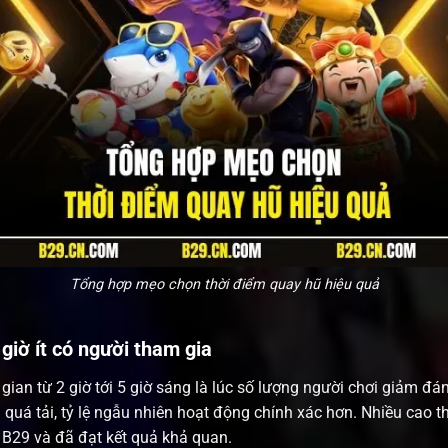
Tổng hợp mẹo chọn thời điểm quay hũ hiệu quả
giờ ít có người tham gia
ian từ 2 giờ tới 5 giờ sáng là lúc số lượng người chơi giảm đán
ị quá tải, tỷ lệ ngẫu nhiên hoạt động chính xác hơn. Nhiều cao 
 B29 và đã đạt kết quả khả quan.