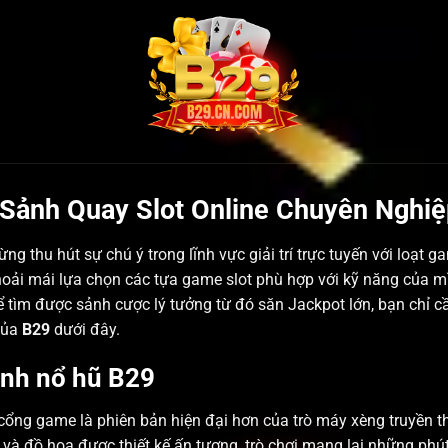
 Sảnh Quay Slot Online Chuyên Nghiệ
g thu hút sự chú ý trong lĩnh vực giải trí trực tuyến với loạt 
hoải mái lựa chọn các tựa game slot phù hợp với kỹ năng của m
 tìm được sảnh cược lý tưởng từ đó săn Jackpot lớn, bạn chỉ cầ
 của
B29
dưới đây.
ảnh nổ hũ B29
 cổng game là phiên bản hiện đại hơn của trò máy xèng truyền t
và đồ họa được thiết kế ấn tượng, trò chơi mang lại những phút gi