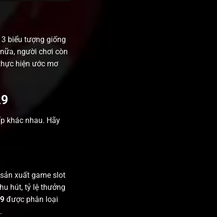
c 3 biểu tượng giống
 nữa, người chơi còn
 thực hiện ước mơ
29
p khác nhau. Hãy
 sản xuất game slot
u hút, tỷ lệ thưởng
29
được phân loại
g.