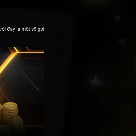
ưới đây là một số gợi