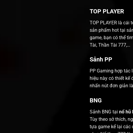
TOP PLAYER
TOP PLAYER là cái tê
sản phẩm hot tại sả
game, bạn có thể tì
Tài, Thần Tài 777,…
Sảnh PP
PP Gaming hợp tác l
hiệu này có thiết kế
nhấn nút đơn giản l
BNG
Sảnh BNG tại
nổ hũ 
Tùy theo sở thích, n
tựa game kể lại các 