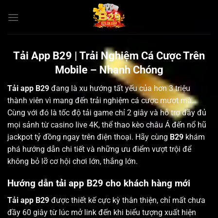
Bỏ
qua
nội
dung
Tải App B29 | Trải Nghiệm Cá Cược Trên
Mobile – Nhanh Chóng
Tải app B29
đang là xu hướng tất yếu của hơn 3 triệu
thành viên vì mang đến trải nghiệm cá cược mượt mà.
Cùng với đó là tốc độ tải game chỉ 2 giây và hỗ trợ đầy đủ
mọi sảnh từ casino live 4K, thể thao kèo châu Á đến nổ hũ
jackpot tỷ đồng ngay trên điện thoại. Hãy cùng
B29
khám
phá hướng dẫn chi tiết và những ưu điểm vượt trội để
không bỏ lỡ cơ hội chơi lớn, thắng lớn.
Hướng dẫn tải app B29 cho khách hàng mới
Tải app B29
được thiết kế cực kỳ thân thiện, chỉ mất chưa
đầy 60 giây từ lúc mở link đến khi biểu tượng xuất hiện