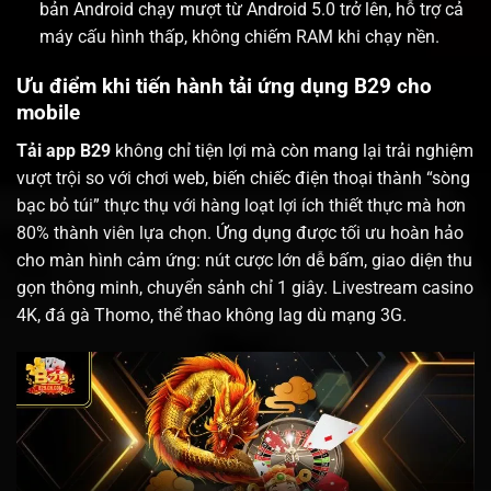
bản Android chạy mượt từ Android 5.0 trở lên, hỗ trợ cả
máy cấu hình thấp, không chiếm RAM khi chạy nền.
Ưu điểm khi tiến hành tải ứng dụng B29 cho
mobile
Tải app B29
không chỉ tiện lợi mà còn mang lại trải nghiệm
vượt trội so với chơi web, biến chiếc điện thoại thành “sòng
bạc bỏ túi” thực thụ với hàng loạt lợi ích thiết thực mà hơn
80% thành viên lựa chọn. Ứng dụng được tối ưu hoàn hảo
cho màn hình cảm ứng: nút cược lớn dễ bấm, giao diện thu
gọn thông minh, chuyển sảnh chỉ 1 giây. Livestream casino
4K, đá gà Thomo, thể thao không lag dù mạng 3G.