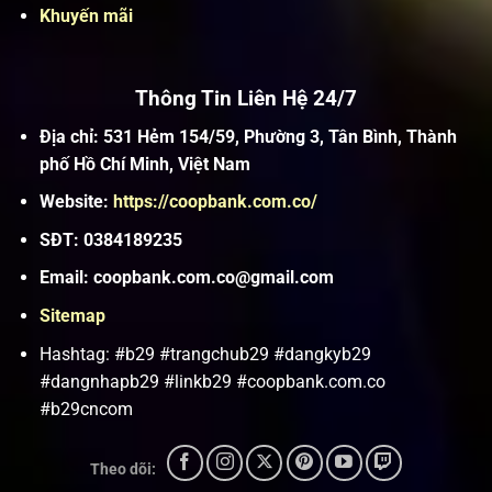
Khuyến mãi
Thông Tin Liên Hệ 24/7
Địa chỉ: 531 Hẻm 154/59, Phường 3, Tân Bình, Thành
phố Hồ Chí Minh, Việt Nam
Website:
https://coopbank.com.co/
SĐT: 0384189235
Email:
coopbank.com.co@gmail.com
Sitemap
Hashtag: #b29 #trangchub29 #dangkyb29
#dangnhapb29 #linkb29 #coopbank.com.co
#b29cncom
Theo dõi: