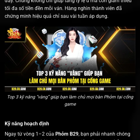
đây. Chúng không chỉ giúp tăng tỷ lệ ù mà còn giảm thiểu
tối đa số tiền đền mỗi ván. Hàng nghìn thành viên đã
chứng minh hiệu quả chỉ sau vài tuần áp dụng.
Top 3 kỹ năng “vàng” giúp bạn làm chủ mọi bàn Phỏm tại cổng
game
Kỹ năng hoạch định
Ngay từ vòng 1–2 của
Phỏm B29
, bạn phải nhanh chóng