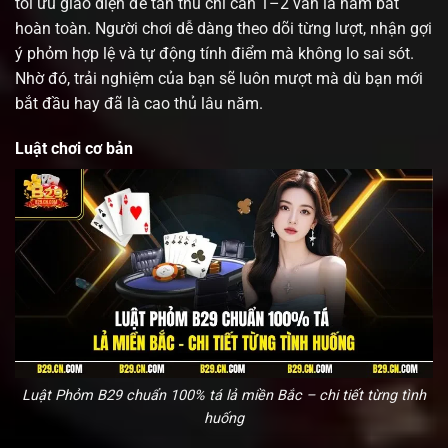
tối ưu giao diện để tân thủ chỉ cần 1–2 ván là nắm bắt
hoàn toàn. Người chơi dễ dàng theo dõi từng lượt, nhận gợi
ý phỏm hợp lệ và tự động tính điểm mà không lo sai sót.
Nhờ đó, trải nghiệm của bạn sẽ luôn mượt mà dù bạn mới
bắt đầu hay đã là cao thủ lâu năm.
Luật chơi cơ bản
Luật Phỏm B29 chuẩn 100% tá lả miền Bắc – chi tiết từng tình
huống