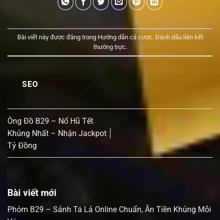
Bài viết này được đăng trong
Hướng dẫn cá cược
. Đánh dấu
liên kết
thường trực
.
SEO
Ông Đồ B29 – Nổ Hũ Tết
Khủng Nhất – Nhận Jackpot
Tỷ Đồng
Bài viết mới
Phỏm B29 – Sảnh Tá Lả Online Chuẩn, Ăn Tiền Khủng Mỗi