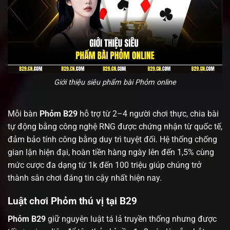
Giới thiệu siêu phẩm bài Phỏm online
Mỗi bàn
Phỏm B29
hỗ trợ từ 2–4 người chơi thực, chia bài
tự động bằng công nghệ RNG được chứng nhận từ quốc tế,
đảm bảo tính công bằng duy trì tuyệt đối. Hệ thống chống
gian lận hiện đại, hoàn tiền hàng ngày lên đến 1,5% cùng
mức cược đa dạng từ 1k đến 100 triệu giúp chúng trở
thành sân chơi đáng tin cậy nhất hiện nay.
Luật chơi Phỏm thú vị tại B29
Phỏm B29
giữ nguyên luật tá lả truyền thống nhưng được