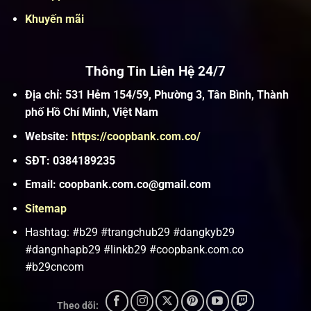
Khuyến mãi
Thông Tin Liên Hệ 24/7
Địa chỉ: 531 Hẻm 154/59, Phường 3, Tân Bình, Thành
phố Hồ Chí Minh, Việt Nam
Website:
https://coopbank.com.co/
SĐT: 0384189235
Email:
coopbank.com.co@gmail.com
Sitemap
Hashtag: #b29 #trangchub29 #dangkyb29
#dangnhapb29 #linkb29 #coopbank.com.co
#b29cncom
Theo dõi: