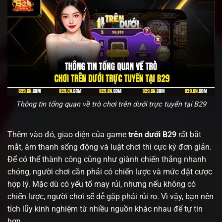
Thông tin tổng quan về trò chơi trên dưới trực tuyến tại B29
Thêm vào đó, giao diện của game
trên dưới B29
rất bắt
mắt, âm thanh sống động và luật chơi thì cực kỳ đơn giản.
Để có thể thành công cũng như giành chiến thắng nhanh
chóng, người chơi cần phải có chiến lược và mức đặt cược
hợp lý. Mặc dù có yếu tố may rủi, nhưng nếu không có
chiến lược, người chơi sẽ dễ gặp phải rủi ro. Vì vậy, bạn nên
tích lũy kinh nghiệm từ nhiều nguồn khác nhau để tự tin
hơn.