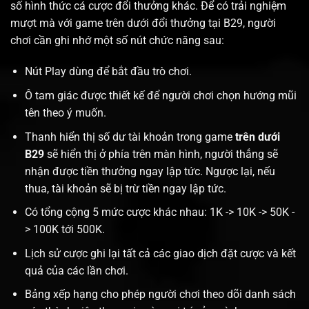
số hình thức cá cược đổi thưởng khác. Để có trải nghiệm
mượt mà với game trên dưới đổi thưởng tại B29, người
chơi cần ghi nhớ một số nút chức năng sau:
Nút Play dùng để bắt đầu trò chơi.
Ô tam giác được thiết kế để người chơi chọn hướng mũi
tên theo ý muốn.
Thanh hiển thị số dư tài khoản trong game
trên dưới
B29
sẽ hiển thị ở phía trên màn hình, người thắng sẽ
nhận được tiền thưởng ngay lập tức. Ngược lại, nếu
thua, tài khoản sẽ bị trừ tiền ngay lập tức.
Có tổng cộng 5 mức cược khác nhau: 1K -> 10K -> 50K -
> 100K tới 500K.
Lịch sử cược ghi lại tất cả các giao dịch đặt cược và kết
quả của các lần chơi.
Bảng xếp hạng cho phép người chơi theo dõi danh sách