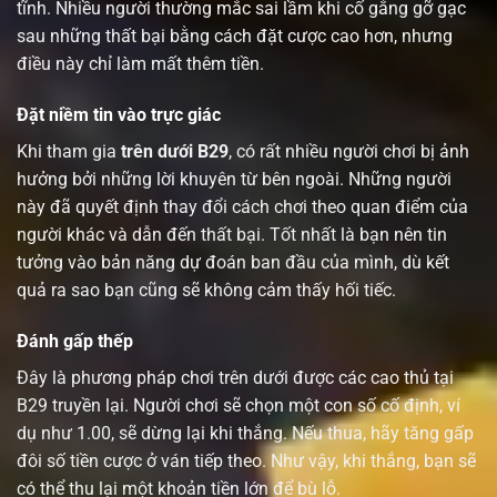
tĩnh. Nhiều người thường mắc sai lầm khi cố gắng gỡ gạc
sau những thất bại bằng cách đặt cược cao hơn, nhưng
điều này chỉ làm mất thêm tiền.
Đặt niềm tin vào trực giác
Khi tham gia
trên dưới B29
, có rất nhiều người chơi bị ảnh
hưởng bởi những lời khuyên từ bên ngoài. Những người
này đã quyết định thay đổi cách chơi theo quan điểm của
người khác và dẫn đến thất bại. Tốt nhất là bạn nên tin
tưởng vào bản năng dự đoán ban đầu của mình, dù kết
quả ra sao bạn cũng sẽ không cảm thấy hối tiếc.
Đánh gấp thếp
Đây là phương pháp chơi trên dưới được các cao thủ tại
B29 truyền lại. Người chơi sẽ chọn một con số cố định, ví
dụ như 1.00, sẽ dừng lại khi thắng. Nếu thua, hãy tăng gấp
đôi số tiền cược ở ván tiếp theo. Như vậy, khi thắng, bạn sẽ
có thể thu lại một khoản tiền lớn để bù lỗ.