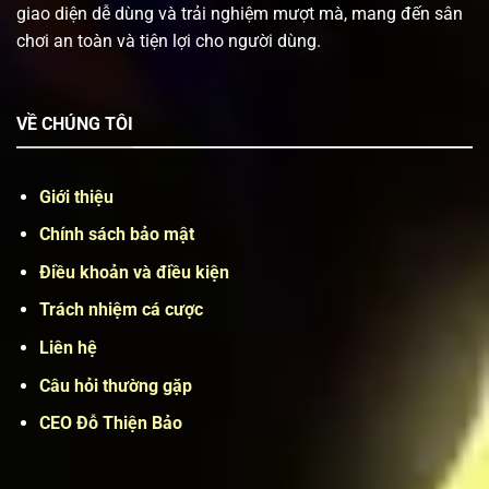
giao diện dễ dùng và trải nghiệm mượt mà, mang đến sân
chơi an toàn và tiện lợi cho người dùng.
VỀ CHÚNG TÔI
Giới thiệu
Chính sách bảo mật
Điều khoản và điều kiện
Trách nhiệm cá cược
Liên hệ
Câu hỏi thường gặp
CEO Đỗ Thiện Bảo