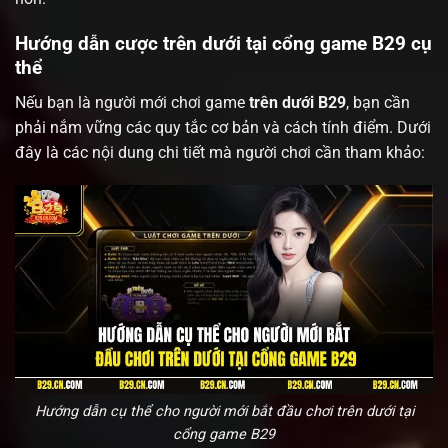
Hướng dẫn cược trên dưới tại cổng game B29 cụ
thể
Nếu bạn là người mới chơi game
trên dưới B29
, bạn cần
phải nắm vững các quy tắc cơ bản và cách tính điểm. Dưới
đây là các nội dung chi tiết mà người chơi cần tham khảo:
Hướng dẫn cụ thể cho người mới bắt đầu chơi trên dưới tại
cổng game B29