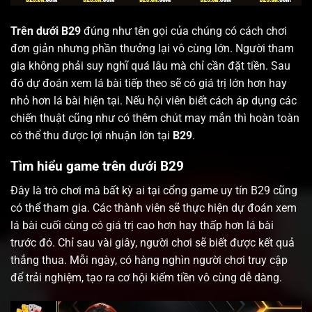
Trên dưới B29
đúng như tên gọi của chúng có cách chơi
đơn giản nhưng phần thưởng lại vô cùng lớn. Người tham
gia không phải suy nghĩ quá lâu mà chỉ cần đặt tiền. Sau
đó dự đoán xem lá bài tiếp theo sẽ có giá trị lớn hơn hay
nhỏ hơn lá bài hiện tại. Nếu hội viên biết cách áp dụng các
chiến thuật cũng như có thêm chút may mắn thì hoàn toàn
có thể thu được lợi nhuận lớn tại
B29
.
Tìm hiểu game trên dưới B29
Đây là trò chơi mà bất kỳ ai tại cổng game uy tín B29 cũng
có thể tham gia. Các thành viên sẽ thực hiện dự đoán xem
lá bài cuối cùng có giá trị cao hơn hay thấp hơn lá bài
trước đó. Chỉ sau vài giây, người chơi sẽ biết được kết quả
thắng thua. Mỗi ngày, có hàng nghìn người chơi truy cập
để trải nghiệm, tạo ra cơ hội kiếm tiền vô cùng dễ dàng.