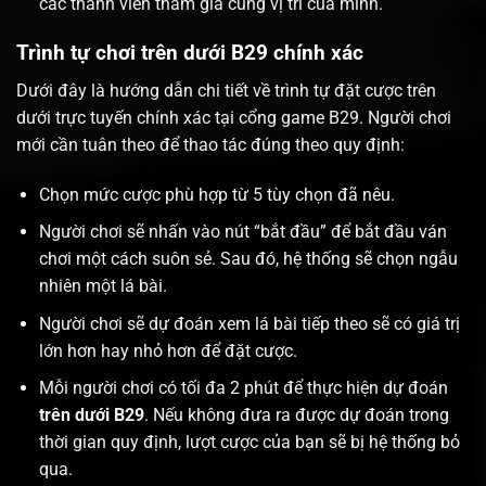
các thành viên tham gia cùng vị trí của mình.
Trình tự chơi trên dưới B29 chính xác
Dưới đây là hướng dẫn chi tiết về trình tự đặt cược trên
dưới trực tuyến chính xác tại cổng game B29. Người chơi
mới cần tuân theo để thao tác đúng theo quy định:
Chọn mức cược phù hợp từ 5 tùy chọn đã nêu.
Người chơi sẽ nhấn vào nút “bắt đầu” để bắt đầu ván
chơi một cách suôn sẻ. Sau đó, hệ thống sẽ chọn ngẫu
nhiên một lá bài.
Người chơi sẽ dự đoán xem lá bài tiếp theo sẽ có giá trị
lớn hơn hay nhỏ hơn để đặt cược.
Mỗi người chơi có tối đa 2 phút để thực hiện dự đoán
trên dưới B29
. Nếu không đưa ra được dự đoán trong
thời gian quy định, lượt cược của bạn sẽ bị hệ thống bỏ
qua.