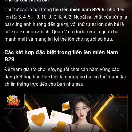
Thứ tự các lá bài trong
tiến lên miền nam B29
từ nhỏ đến
lớn là: 3, 4, 5,…, 9, 10, J, Q, K, A, 2. Ngoài ra, chất của từng lá
bài cũng ảnh hưởng đến giá trị, với thứ tự từ lớn đến bé là
cơ > rô > chuồn > bích. Quân 2 cơ được xem là quân bài
mạnh nhất và mang lại lợi thế lớn cho người sở hữu.
Các kết hợp đặc biệt trong tiến lên miền Nam
B29
Để tham gia trò chơi này, người chơi cần nắm vững các
dạng kết hợp bài. Đặc biệt là những bộ bài có thể mang lại
chiến thắng trực tiếp cho bạn như sau: