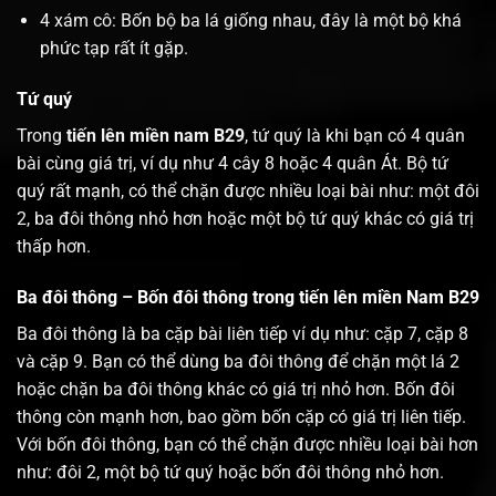
4 xám cô: Bốn bộ ba lá giống nhau, đây là một bộ khá
phức tạp rất ít gặp.
Tứ quý
Trong
tiến lên miền nam B29
, tứ quý là khi bạn có 4 quân
bài cùng giá trị, ví dụ như 4 cây 8 hoặc 4 quân Át. Bộ tứ
quý rất mạnh, có thể chặn được nhiều loại bài như: một đôi
2, ba đôi thông nhỏ hơn hoặc một bộ tứ quý khác có giá trị
thấp hơn.
Ba đôi thông – Bốn đôi thông trong tiến lên miền Nam B29
Ba đôi thông là ba cặp bài liên tiếp ví dụ như: cặp 7, cặp 8
và cặp 9. Bạn có thể dùng ba đôi thông để chặn một lá 2
hoặc chặn ba đôi thông khác có giá trị nhỏ hơn. Bốn đôi
thông còn mạnh hơn, bao gồm bốn cặp có giá trị liên tiếp.
Với bốn đôi thông, bạn có thể chặn được nhiều loại bài hơn
như: đôi 2, một bộ tứ quý hoặc bốn đôi thông nhỏ hơn.