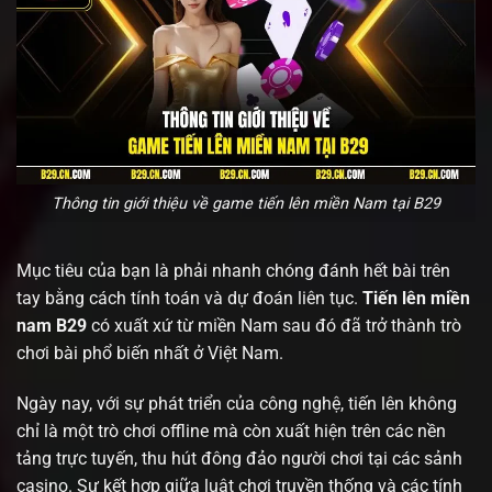
Thông tin giới thiệu về game tiến lên miền Nam tại B29
Mục tiêu của bạn là phải nhanh chóng đánh hết bài trên
tay bằng cách tính toán và dự đoán liên tục.
Tiến lên miền
nam B29
có xuất xứ từ miền Nam sau đó đã trở thành trò
chơi bài phổ biến nhất ở Việt Nam.
Ngày nay, với sự phát triển của công nghệ, tiến lên không
chỉ là một trò chơi offline mà còn xuất hiện trên các nền
tảng trực tuyến, thu hút đông đảo người chơi tại các sảnh
casino. Sự kết hợp giữa luật chơi truyền thống và các tính