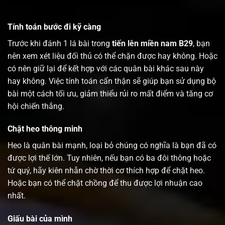
Tính toán bước đi kỹ càng
Trước khi đánh 1 lá bài trong
tiến lên miền nam B29
, bạn
nên xem xét liệu đối thủ có thể chặn được hay không. Hoặc
có nên giữ lại để kết hợp với các quân bài khác sau này
hay không. Việc tính toán cẩn thận sẽ giúp bạn sử dụng bộ
bài một cách tối ưu, giảm thiểu rủi ro mất điểm và tăng cơ
hội chiến thắng.
Chặt heo thông minh
Heo là quân bài mạnh, loại bỏ chúng có nghĩa là bạn đã có
được lợi thế lớn. Tuy nhiên, nếu bạn có ba đôi thông hoặc
tứ quý, hãy kiên nhẫn chờ thời cơ thích hợp để chặt heo.
Hoặc bạn có thể chặt chồng để thu được lợi nhuận cao
nhất.
Giấu bài của mình