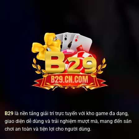
B29
là nền tảng giải trí trực tuyến với kho game đa dạng,
giao diện dễ dùng và trải nghiệm mượt mà, mang đến sân
chơi an toàn và tiện lợi cho người dùng.